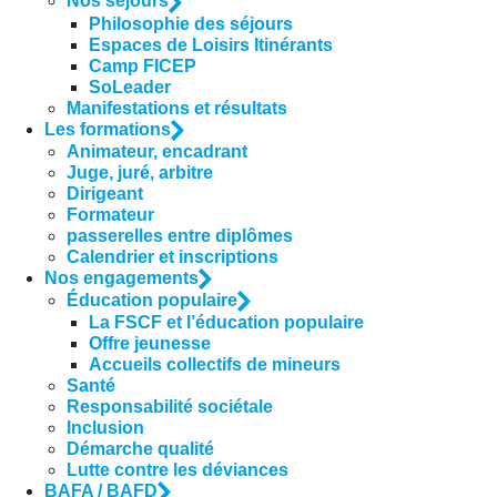
Nos séjours
Philosophie des séjours
Espaces de Loisirs Itinérants
Camp FICEP
SoLeader
Manifestations et résultats
Les formations
Animateur, encadrant
Juge, juré, arbitre
Dirigeant
Formateur
passerelles entre diplômes
Calendrier et inscriptions
Nos engagements
Éducation populaire
La FSCF et l’éducation populaire
Offre jeunesse
Accueils collectifs de mineurs
Santé
Responsabilité sociétale
Inclusion
Démarche qualité
Lutte contre les déviances
BAFA / BAFD