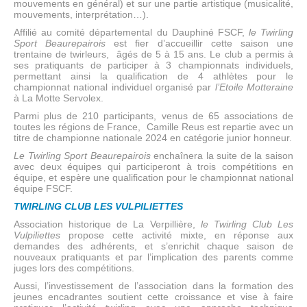
mouvements en général) et sur une partie artistique (musicalité,
mouvements, interprétation…).
Affilié au comité départemental du Dauphiné FSCF,
le Twirling
Sport Beaurepairois
est fier d’accueillir cette saison une
trentaine de twirleurs, âgés de 5 à 15 ans. Le club a permis à
ses pratiquants de participer à 3 championnats individuels,
permettant ainsi la qualification de 4 athlètes pour le
championnat national individuel organisé par
l’Etoile Motteraine
à La Motte Servolex.
Parmi plus de 210 participants, venus de 65 associations de
toutes les régions de France, Camille Reus est repartie avec un
titre de championne nationale 2024 en catégorie junior honneur.
Le Twirling Sport Beaurepairois
enchaînera la suite de la saison
avec deux équipes qui participeront à trois compétitions en
équipe, et espère une qualification pour le championnat national
équipe FSCF.
TWIRLING CLUB LES VULPILIETTES
Association historique de La Verpillière,
le Twirling Club Les
Vulpiliettes
propose cette activité mixte, en réponse aux
demandes des adhérents, et s’enrichit chaque saison de
nouveaux pratiquants et par l’implication des parents comme
juges lors des compétitions.
Aussi, l’investissement de l’association dans la formation des
jeunes encadrantes soutient cette croissance et vise à faire