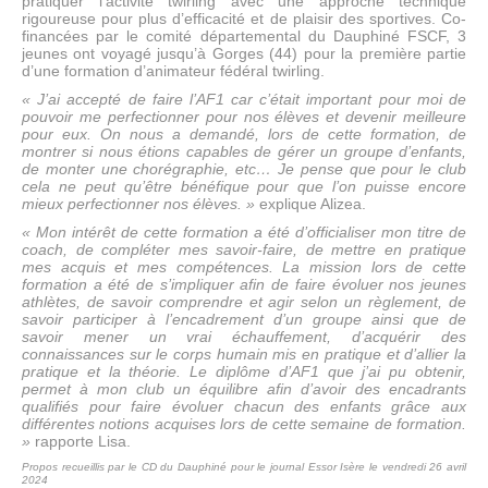
pratiquer l’activité twirling avec une approche technique
rigoureuse pour plus d’efficacité et de plaisir des sportives. Co-
financées par le comité départemental du Dauphiné FSCF, 3
jeunes ont voyagé jusqu’à Gorges (44) pour la première partie
d’une formation d’animateur fédéral twirling.
« J’ai accepté de faire l’AF1 car c’était important pour moi de
pouvoir me perfectionner pour nos élèves et devenir meilleure
pour eux. On nous a demandé, lors de cette formation, de
montrer si nous étions capables de gérer un groupe d’enfants,
de monter une chorégraphie, etc… Je pense que pour le club
cela ne peut qu’être bénéfique pour que l’on puisse encore
mieux perfectionner nos élèves. »
explique Alizea.
« Mon intérêt de cette formation a été d’officialiser mon titre de
coach, de compléter mes savoir-faire, de mettre en pratique
mes acquis et mes compétences. La mission lors de cette
formation a été de s’impliquer afin de faire évoluer nos jeunes
athlètes, de savoir comprendre et agir selon un règlement, de
savoir participer à l’encadrement d’un groupe ainsi que de
savoir mener un vrai échauffement, d’acquérir des
connaissances sur le corps humain mis en pratique et d’allier la
pratique et la théorie. Le diplôme d’AF1 que j’ai pu obtenir,
permet à mon club un équilibre afin d’avoir des encadrants
qualifiés pour faire évoluer chacun des enfants grâce aux
différentes notions acquises lors de cette semaine de formation.
»
rapporte Lisa.
Propos recueillis par le CD du Dauphiné pour le journal Essor Isère le vendredi 26 avril
2024