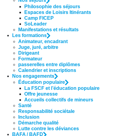
Nos séjours
Philosophie des séjours
Espaces de Loisirs Itinérants
Camp FICEP
SoLeader
Manifestations et résultats
Les formations
Animateur, encadrant
Juge, juré, arbitre
Dirigeant
Formateur
passerelles entre diplômes
Calendrier et inscriptions
Nos engagements
Éducation populaire
La FSCF et l’éducation populaire
Offre jeunesse
Accueils collectifs de mineurs
Santé
Responsabilité sociétale
Inclusion
Démarche qualité
Lutte contre les déviances
BAFA / BAFD