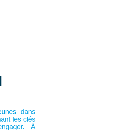
N
eunes dans
ant les clés
’engager. À