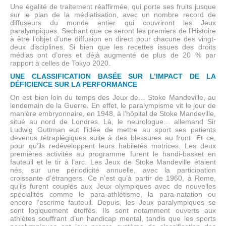
Une égalité de traitement réaffirmée, qui porte ses fruits jusque
sur le plan de la médiatisation, avec un nombre record de
diffuseurs du monde entier qui couvriront les Jeux
paralympiques. Sachant que ce seront les premiers de l’Histoire
à être l’objet d’une diffusion en direct pour chacune des vingt-
deux disciplines. Si bien que les recettes issues des droits
médias ont d’ores et déjà augmenté de plus de 20 % par
rapport à celles de Tokyo 2020.
UNE CLASSIFICATION BASÉE SUR L’IMPACT DE LA
DÉFICIENCE SUR LA PERFORMANCE
On est bien loin du temps des Jeux de… Stoke Mandeville, au
lendemain de la Guerre. En effet, le paralympisme vit le jour de
manière embryonnaire, en 1948, à l’hôpital de Stoke Mandeville,
situé au nord de Londres. Là, le neurologue… allemand Sir
Ludwig Guttman eut l’idée de mettre au sport ses patients
devenus tétraplégiques suite à des blessures au front. Et ce,
pour qu’ils redéveloppent leurs habiletés motrices. Les deux
premières activités au programme furent le handi-basket en
fauteuil et le tir à l’arc. Les Jeux de Stoke Mandeville étaient
nés, sur une périodicité annuelle, avec la participation
croissante d’étrangers. Ce n’est qu’à partir de 1960, à Rome,
qu’ils furent couplés aux Jeux olympiques avec de nouvelles
spécialités comme le para-athlétisme, la para-natation ou
encore l’escrime fauteuil. Depuis, les Jeux paralympiques se
sont logiquement étoffés. Ils sont notamment ouverts aux
athlètes souffrant d’un handicap mental, tandis que les sports