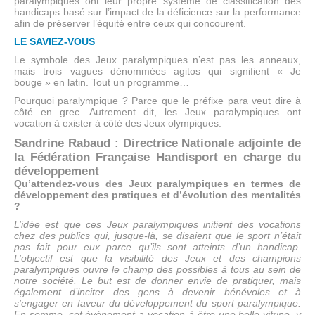
paralympiques ont leur propre système de classification des
handicaps basé sur l’impact de la déficience sur la performance
afin de préserver l’équité entre ceux qui concourent.
LE SAVIEZ-VOUS
Le symbole des Jeux paralympiques n’est pas les anneaux,
mais trois vagues dénommées agitos qui signifient « Je
bouge » en latin. Tout un programme…
Pourquoi paralympique ? Parce que le préfixe para veut dire à
côté en grec. Autrement dit, les Jeux paralympiques ont
vocation à exister à côté des Jeux olympiques.
Sandrine Rabaud : Directrice Nationale adjointe de
la Fédération Française Handisport en charge du
développement
Qu’attendez-vous des Jeux paralympiques en termes de
développement des pratiques et d’évolution des mentalités
?
L’idée est que ces Jeux paralympiques initient des vocations
chez des publics qui, jusque-là, se disaient que le sport n’était
pas fait pour eux parce qu’ils sont atteints d’un handicap.
L’objectif est que la visibilité des Jeux et des champions
paralympiques ouvre le champ des possibles à tous au sein de
notre société. Le but est de donner envie de pratiquer, mais
également d’inciter des gens à devenir bénévoles et à
s’engager en faveur du développement du sport paralympique.
En somme, cet événement a vocation à être une belle vitrine, y