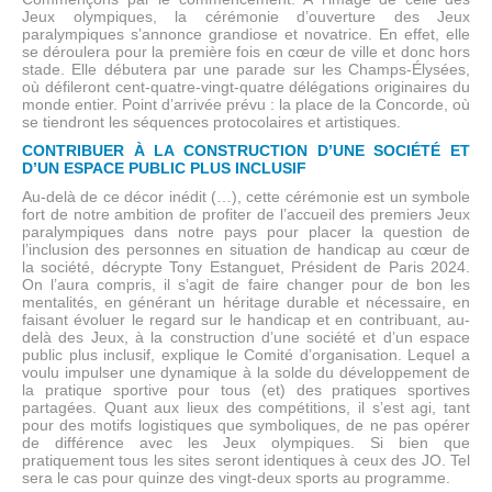
Jeux olympiques, la cérémonie d’ouverture des Jeux
paralympiques s’annonce grandiose et novatrice. En effet, elle
se déroulera pour la première fois en cœur de ville et donc hors
stade. Elle débutera par une parade sur les Champs-Élysées,
où défileront cent-quatre-vingt-quatre délégations originaires du
monde entier. Point d’arrivée prévu : la place de la Concorde, où
se tiendront les séquences protocolaires et artistiques.
CONTRIBUER À LA CONSTRUCTION D’UNE SOCIÉTÉ ET
D’UN ESPACE PUBLIC PLUS INCLUSIF
Au-delà de ce décor inédit (…), cette cérémonie est un symbole
fort de notre ambition de profiter de l’accueil des premiers Jeux
paralympiques dans notre pays pour placer la question de
l’inclusion des personnes en situation de handicap au cœur de
la société, décrypte Tony Estanguet, Président de Paris 2024.
On l’aura compris, il s’agit de faire changer pour de bon les
mentalités, en générant un héritage durable et nécessaire, en
faisant évoluer le regard sur le handicap et en contribuant, au-
delà des Jeux, à la construction d’une société et d’un espace
public plus inclusif, explique le Comité d’organisation. Lequel a
voulu impulser une dynamique à la solde du développement de
la pratique sportive pour tous (et) des pratiques sportives
partagées. Quant aux lieux des compétitions, il s’est agi, tant
pour des motifs logistiques que symboliques, de ne pas opérer
de différence avec les Jeux olympiques. Si bien que
pratiquement tous les sites seront identiques à ceux des JO. Tel
sera le cas pour quinze des vingt-deux sports au programme.