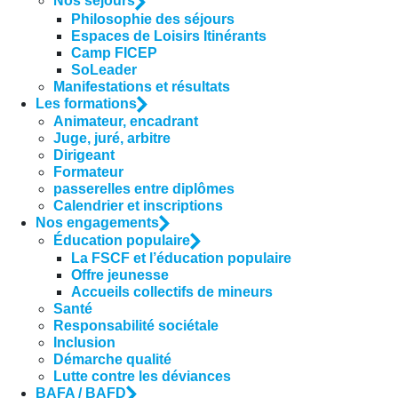
Nos séjours
Philosophie des séjours
Espaces de Loisirs Itinérants
Camp FICEP
SoLeader
Manifestations et résultats
Les formations
Animateur, encadrant
Juge, juré, arbitre
Dirigeant
Formateur
passerelles entre diplômes
Calendrier et inscriptions
Nos engagements
Éducation populaire
La FSCF et l’éducation populaire
Offre jeunesse
Accueils collectifs de mineurs
Santé
Responsabilité sociétale
Inclusion
Démarche qualité
Lutte contre les déviances
BAFA / BAFD