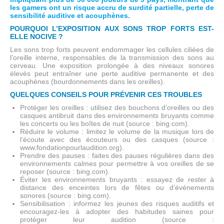
les gamers ont un risque accru de surdité partielle, perte de
sensibilité auditive et acouphènes.
POURQUOI L’EXPOSITION AUX SONS TROP FORTS EST-
ELLE NOCIVE ?
Les sons trop forts peuvent endommager les cellules ciliées de
l’oreille interne, responsables de la transmission des sons au
cerveau. Une exposition prolongée à des niveaux sonores
élevés peut entraîner une perte auditive permanente et des
acouphènes (bourdonnements dans les oreilles).
QUELQUES CONSEILS POUR PRÉVENIR CES TROUBLES
Protéger les oreilles : utilisez des bouchons d’oreilles ou des
casques antibruit dans des environnements bruyants comme
les concerts ou les boîtes de nuit (source : bing.com).
Réduire le volume : limitez le volume de la musique lors de
l’écoute avec des écouteurs ou des casques (source :
www.fondationpourlaudition.org).
Prendre des pauses : faites des pauses régulières dans des
environnements calmes pour permettre à vos oreilles de se
reposer (source : bing.com).
Éviter les environnements bruyants : essayez de rester à
distance des enceintes lors de fêtes ou d’événements
sonores (source : bing.com).
Sensibilisation : informez les jeunes des risques auditifs et
encouragez-les à adopter des habitudes saines pour
protéger leur audition (source :