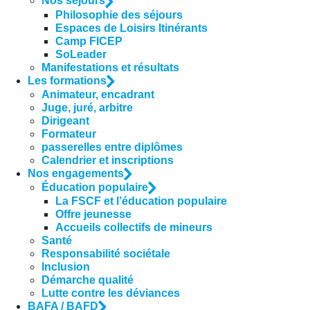
Nos séjours
Philosophie des séjours
Espaces de Loisirs Itinérants
Camp FICEP
SoLeader
Manifestations et résultats
Les formations
Animateur, encadrant
Juge, juré, arbitre
Dirigeant
Formateur
passerelles entre diplômes
Calendrier et inscriptions
Nos engagements
Éducation populaire
La FSCF et l’éducation populaire
Offre jeunesse
Accueils collectifs de mineurs
Santé
Responsabilité sociétale
Inclusion
Démarche qualité
Lutte contre les déviances
BAFA / BAFD