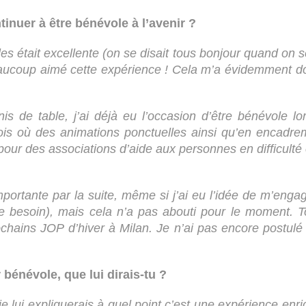
tinuer à être bénévole à l’avenir ?
es était excellente (on se disait tous bonjour quand on s
 beaucoup aimé cette expérience ! Cela m’a évidemment d
nis de table, j’ai déjà eu l’occasion d’être bénévole 
nois où des animations ponctuelles ainsi qu’en encadrem
pour des associations d’aide aux personnes en difficulté
ortante par la suite, même si j’ai eu l’idée de m’engag
 besoin), mais cela n’a pas abouti pour le moment. Tou
chains JOP d’hiver à Milan. Je n’ai pas encore postulé
bénévole, que lui dirais-tu ?
 lui expliquerais à quel point c’est une expérience enric