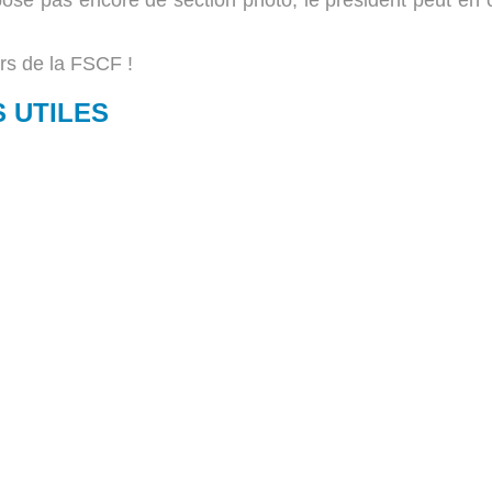
ispose pas encore de section photo, le président peut e
urs de la FSCF !
 UTILES