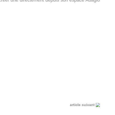
n créer une directement depuis son espace Adagio
article suivant