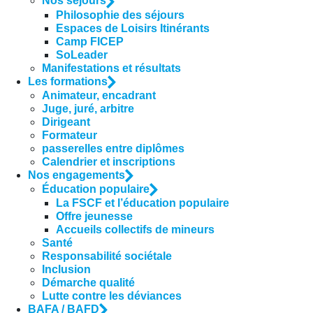
Nos séjours
Philosophie des séjours
Espaces de Loisirs Itinérants
Camp FICEP
SoLeader
Manifestations et résultats
Les formations
Animateur, encadrant
Juge, juré, arbitre
Dirigeant
Formateur
passerelles entre diplômes
Calendrier et inscriptions
Nos engagements
Éducation populaire
La FSCF et l’éducation populaire
Offre jeunesse
Accueils collectifs de mineurs
Santé
Responsabilité sociétale
Inclusion
Démarche qualité
Lutte contre les déviances
BAFA / BAFD