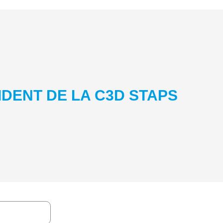
IDENT DE LA C3D STAPS
3
05