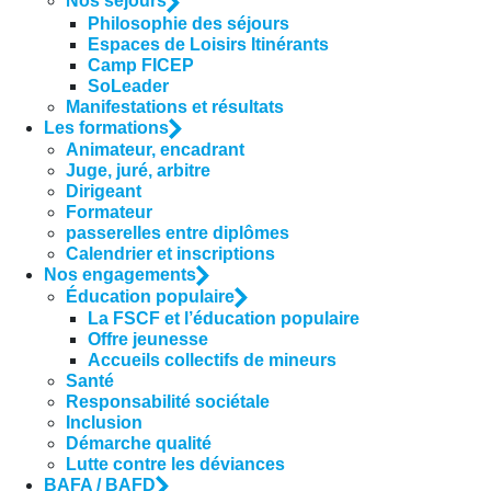
Nos séjours
Philosophie des séjours
Espaces de Loisirs Itinérants
Camp FICEP
SoLeader
Manifestations et résultats
Les formations
Animateur, encadrant
Juge, juré, arbitre
Dirigeant
Formateur
passerelles entre diplômes
Calendrier et inscriptions
Nos engagements
Éducation populaire
La FSCF et l’éducation populaire
Offre jeunesse
Accueils collectifs de mineurs
Santé
Responsabilité sociétale
Inclusion
Démarche qualité
Lutte contre les déviances
BAFA / BAFD