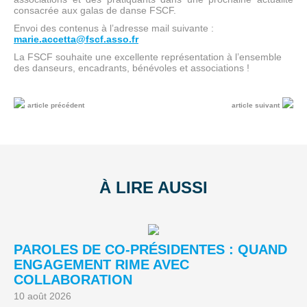
consacrée aux galas de danse FSCF.
Envoi des contenus à l’adresse mail suivante :
marie.accetta@fscf.asso.fr
La FSCF souhaite une excellente représentation à l’ensemble
des danseurs, encadrants, bénévoles et associations !
article précédent
article suivant
À LIRE AUSSI
PAROLES DE CO-PRÉSIDENTES : QUAND
3
ENGAGEMENT RIME AVEC
H
COLLABORATION
S
10 août 2026
08