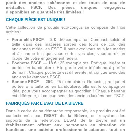
partir des anciens kakémonos et des tours de cou de
médailles FSCF. Des pièces uniques, engagées,
disponibles en quantités très limitées !
CHAQUE PIÈCE EST UNIQUE !
Cette collection de produits éco-conçus se compose de trois
articles :
Porte-clés FSCF
—
8 €
: 50 exemplaires. Compact, solide et
taillé dans des matières sorties des tours de cou des
anciennes médailles FSCF. Il part avec vous tous les matins
et à chaque fois que vous sortez vos clés, vous aurez un
rappel de votre engagement fédéral.
Pochette FSCF
—
18 €
: 25 exemplaires. Pratique, légère et
portée en bandoulière. Elle garde votre téléphone à portée
de main. Chaque pochette est différente, et conçue avec des
anciens kakémonos FSCF.
Banane FSCF
—
25€
: 25 exemplaires. Robuste, pratique et
portée à la taille ou en bandoulière, elle est le compagnon
idéal pour vous accompagner au quotidien ! Chaque banane
est différente, et conçue avec des anciens kakémonos FSCF.
FABRIQUÉS PAR L’ESAT DE LA BIÈVRE
Dans le cadre de sa démarche responsable, les produits ont été
confectionnés par
l’ESAT de la Bièvre
, en recyclant des
supports de la fédération. L’ESAT de la Bièvre est
un
établissement offrant aux personnes en situation de
handicap, une activité professionnelle adaptée, tout en