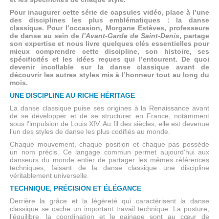
Pour inaugurer cette série de capsules vidéo, place à l’une
des disciplines les plus emblématiques : la danse
classique. Pour l’occasion, Morgane Estèves, professeure
de danse au sein de
l’Avant-Garde de Saint-Denis
, partage
son expertise et nous livre quelques clés essentielles pour
mieux comprendre cette discipline, son histoire, ses
spécificités et les idées reçues qui l’entourent. De quoi
devenir incollable sur la danse classique avant de
découvrir les autres styles mis à l’honneur tout au long du
mois.
UNE DISCIPLINE AU RICHE HÉRITAGE
La danse classique puise ses origines à la Renaissance avant
de se développer et de se structurer en France, notamment
sous l’impulsion de Louis XIV. Au fil des siècles, elle est devenue
l’un des styles de danse les plus codifiés au monde.
Chaque mouvement, chaque position et chaque pas possède
un nom précis. Ce langage commun permet aujourd’hui aux
danseurs du monde entier de partager les mêmes références
techniques, faisant de la danse classique une discipline
véritablement universelle.
TECHNIQUE, PRÉCISION ET ÉLÉGANCE
Derrière la grâce et la légèreté qui caractérisent la danse
classique se cache un important travail technique. La posture,
l’équilibre, la coordination et le gainage sont au cœur de