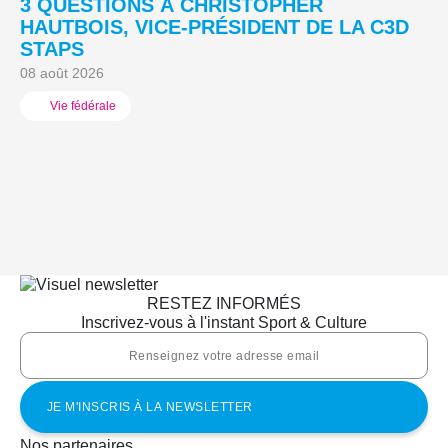
3 QUESTIONS À CHRISTOPHER
3
HAUTBOIS, VICE-PRÉSIDENT DE LA C3D
C
STAPS
M
08 août 2026
05
Vie fédérale
RESTEZ INFORMÉS
Inscrivez-vous à l'instant Sport & Culture
Nos partenaires