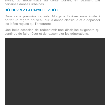
styles, du modern’jazz au contemporain, en passant par
certaines danses urbaines.
DÉCOUVREZ LA CAPSULE VIDÉO
Dans cette première capsule, Morgane Estèves nous invite à
porter un regard nouveau sur la danse classique et à dépasser
les idées reçues qui l’entourent.
Une belle occasion de redécouvrir une discipline exigeante qui
continue de faire rêver et de rassembler les générations.