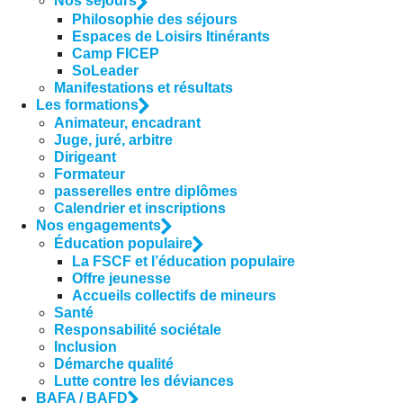
Nos séjours
Philosophie des séjours
Espaces de Loisirs Itinérants
Camp FICEP
SoLeader
Manifestations et résultats
Les formations
Animateur, encadrant
Juge, juré, arbitre
Dirigeant
Formateur
passerelles entre diplômes
Calendrier et inscriptions
Nos engagements
Éducation populaire
La FSCF et l’éducation populaire
Offre jeunesse
Accueils collectifs de mineurs
Santé
Responsabilité sociétale
Inclusion
Démarche qualité
Lutte contre les déviances
BAFA / BAFD