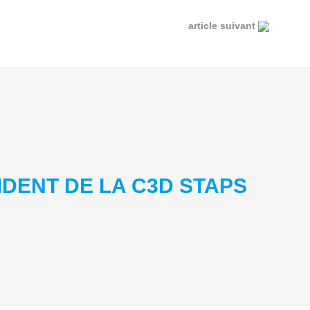
article suivant
IDENT DE LA C3D STAPS
3
05