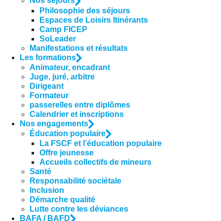
Nos séjours
Philosophie des séjours
Espaces de Loisirs Itinérants
Camp FICEP
SoLeader
Manifestations et résultats
Les formations
Animateur, encadrant
Juge, juré, arbitre
Dirigeant
Formateur
passerelles entre diplômes
Calendrier et inscriptions
Nos engagements
Éducation populaire
La FSCF et l’éducation populaire
Offre jeunesse
Accueils collectifs de mineurs
Santé
Responsabilité sociétale
Inclusion
Démarche qualité
Lutte contre les déviances
BAFA / BAFD