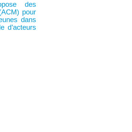
opose des
s (ACM) pour
jeunes dans
le d’acteurs