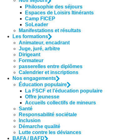
Nos séjours
Philosophie des séjours
Espaces de Loisirs Itinérants
Camp FICEP
SoLeader
Manifestations et résultats
Les formations
Animateur, encadrant
Juge, juré, arbitre
Dirigeant
Formateur
passerelles entre diplômes
Calendrier et inscriptions
Nos engagements
Éducation populaire
La FSCF et l’éducation populaire
Offre jeunesse
Accueils collectifs de mineurs
Santé
Responsabilité sociétale
Inclusion
Démarche qualité
Lutte contre les déviances
BAFA / BAFD