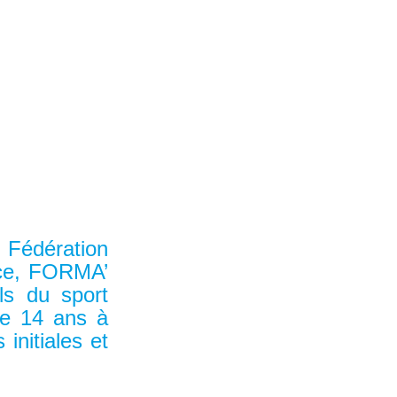
 Fédération
nce, FORMA’
ls du sport
de 14 ans à
initiales et