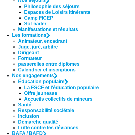
Nos séjours
Philosophie des séjours
Espaces de Loisirs Itinérants
Camp FICEP
SoLeader
Manifestations et résultats
Les formations
Animateur, encadrant
Juge, juré, arbitre
Dirigeant
Formateur
passerelles entre diplômes
Calendrier et inscriptions
Nos engagements
Éducation populaire
La FSCF et l’éducation populaire
Offre jeunesse
Accueils collectifs de mineurs
Santé
Responsabilité sociétale
Inclusion
Démarche qualité
Lutte contre les déviances
BAFA / BAFD