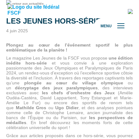
retour aux actualités
LES JEUNES HORS-SÉRIE
MENU
4 juin 2025
Plongez au cœur de l’événement sportif le plus
emblématique de la planète !
Le magazine Les Jeunes de la FSCF vous propose
une édition
inédite hors-série
et vous convie à une exploration
passionnante des Jeux Olympiques et Paralympiques de Paris
2024, un rendez-vous d’exception où l’excellence sportive côtoie
la diversité et l’inclusion. À travers des reportages captivants tels
qu’une
plongée au cœur du village olympique
ou
un
décryptage des jeux paralympiques
, des interviews
exclusives avec
les chefs d’orchestre des Jeux
(Amélie
Oudéa-Castéra, David Lappartient, Tony Estanguet et Marie-
Amélie Le Fur) ou encore des sportifs de renom tels
que
Mathilde Gros
ou
Ugo Didier
, et des analyses pointues
comme celle de Christophe Lemaire, ancien journaliste des
bancs de l’Équipe ou du Parisien, sur
les perspectives de
médailles
. En bref découvrez les moments forts de cette
célébration universelle du sport !
Grâce aux articles proposés dans ce hors-série, vous pourrez