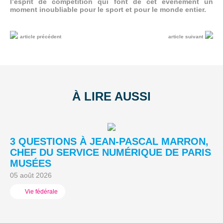
l’esprit de compétition qui font de cet événement un
moment inoubliable pour le sport et pour le monde entier.
article précédent
article suivant
À LIRE AUSSI
3 QUESTIONS À JEAN-PASCAL MARRON,
L
CHEF DU SERVICE NUMÉRIQUE DE PARIS
A
MUSÉES
03
05 août 2026
Vie fédérale