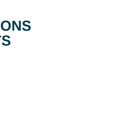
IONS
TS