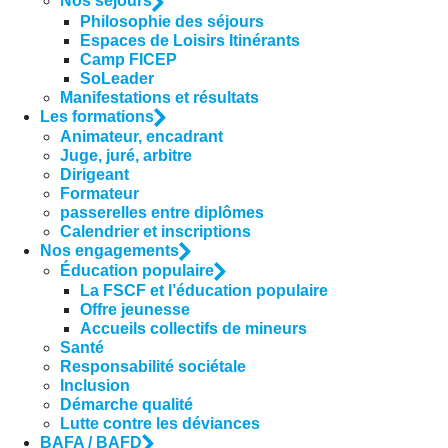
Nos séjours
Philosophie des séjours
Espaces de Loisirs Itinérants
Camp FICEP
SoLeader
Manifestations et résultats
Les formations
Animateur, encadrant
Juge, juré, arbitre
Dirigeant
Formateur
passerelles entre diplômes
Calendrier et inscriptions
Nos engagements
Éducation populaire
La FSCF et l’éducation populaire
Offre jeunesse
Accueils collectifs de mineurs
Santé
Responsabilité sociétale
Inclusion
Démarche qualité
Lutte contre les déviances
BAFA / BAFD