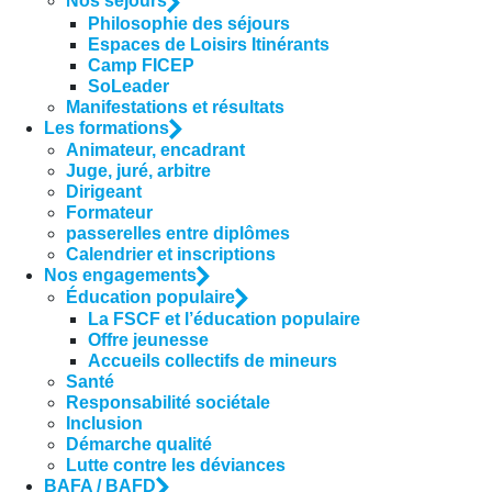
Nos séjours
Philosophie des séjours
Espaces de Loisirs Itinérants
Camp FICEP
SoLeader
Manifestations et résultats
Les formations
Animateur, encadrant
Juge, juré, arbitre
Dirigeant
Formateur
passerelles entre diplômes
Calendrier et inscriptions
Nos engagements
Éducation populaire
La FSCF et l’éducation populaire
Offre jeunesse
Accueils collectifs de mineurs
Santé
Responsabilité sociétale
Inclusion
Démarche qualité
Lutte contre les déviances
BAFA / BAFD