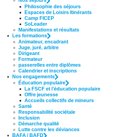
Nos séjours
Philosophie des séjours
Espaces de Loisirs Itinérants
Camp FICEP
SoLeader
Manifestations et résultats
Les formations
Animateur, encadrant
Juge, juré, arbitre
Dirigeant
Formateur
passerelles entre diplômes
Calendrier et inscriptions
Nos engagements
Éducation populaire
La FSCF et l’éducation populaire
Offre jeunesse
Accueils collectifs de mineurs
Santé
Responsabilité sociétale
Inclusion
Démarche qualité
Lutte contre les déviances
BAFA / BAFD