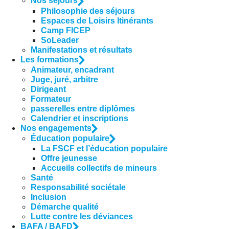
Nos séjours
Philosophie des séjours
Espaces de Loisirs Itinérants
Camp FICEP
SoLeader
Manifestations et résultats
Les formations
Animateur, encadrant
Juge, juré, arbitre
Dirigeant
Formateur
passerelles entre diplômes
Calendrier et inscriptions
Nos engagements
Éducation populaire
La FSCF et l’éducation populaire
Offre jeunesse
Accueils collectifs de mineurs
Santé
Responsabilité sociétale
Inclusion
Démarche qualité
Lutte contre les déviances
BAFA / BAFD