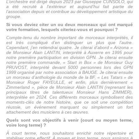
L’orchestre est dirigé depuis 2023 par Giuseppe CUNSOLO, qui
a été recruté à l’extérieur et aujourd’hui fait partie de
l’association depuis et contribue au développement artistique du
groupe.
Si vous deviez citer un ou deux morceaux qui ont marqué
votre formation, lesquels citeriez-vous et pourquoi ?
Compte-tenu du nombre important de morceaux interprétés, il
est très compliqué d’en distinguer un plus que l’autre.
Cependant, j’en retiendrai quatre. Je citerai d’abord « Arizona »
de Monsieur Alain LANTIN, interprété à Auxerre en 1995 pour
notre première participation en division GPN. Je citerai ensuite
notre première commande, « Start in Box » de Monsieur Guy
PRUVOST, interprété devant 5000 personnes lors des GPN
1999 organisé par notre association à BAUGE. Je citerai ensuite
un morceau d’anthologie du monde de la BF, « Les Tatars » de
Monsieur Roger FAYEULLE, et enfin, plus dernièrement «
Zimmerland », pièce de Monsieur Alain LANTIN (reprenant les
principaux titres de talentueux Monsieur Hans ZIMMER),
interprétée en 2024. Ces différents morceaux symbolisent des
moments-clés de notre histoire, que ce soit une compétition
réussie, un événement marquant ou simplement un fort
attachement des musiciens à ces œuvres.
Quels sont vos objectifs à venir (court ou moyen terme,
voire long terme) ?
À court terme, nous souhaitons enrichir notre répertoire et
stabiliser notre effectif. À moyen et long terme, nous aspirons à