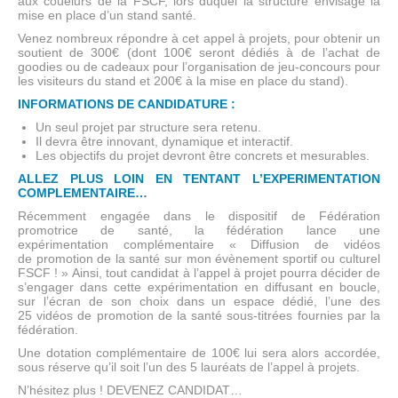
aux couelurs de la FSCF, lors duquel la structure envisage la
mise en place d’un stand santé.
Venez nombreux répondre à cet appel à projets, pour obtenir un
soutient de 300€ (dont 100€ seront dédiés à de l’achat de
goodies ou de cadeaux pour l’organisation de jeu-concours pour
les visiteurs du stand et 200€ à la mise en place du stand).
INFORMATIONS DE CANDIDATURE :
Un seul projet par structure sera retenu.
Il devra être innovant, dynamique et interactif.
Les objectifs du projet devront être concrets et mesurables.
ALLEZ PLUS LOIN EN TENTANT L’EXPERIMENTATION
COMPLEMENTAIRE…
Récemment engagée dans le dispositif de Fédération
promotrice de santé, la fédération lance une
expérimentation complémentaire « Diffusion de vidéos
de promotion de la santé sur mon évènement sportif ou culturel
FSCF ! » Ainsi, tout candidat à l’appel à projet pourra décider de
s’engager dans cette expérimentation en diffusant en boucle,
sur l’écran de son choix dans un espace dédié, l’une des
25 vidéos de promotion de la santé sous-titrées fournies par la
fédération.
Une dotation complémentaire de 100€ lui sera alors accordée,
sous réserve qu’il soit l’un des 5 lauréats de l’appel à projets.
N’hésitez plus ! DEVENEZ CANDIDAT…