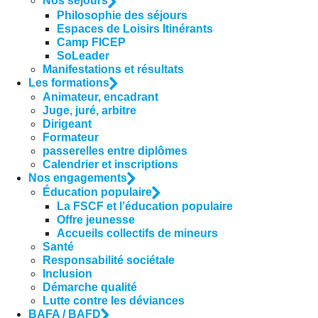
Nos séjours
Philosophie des séjours
Espaces de Loisirs Itinérants
Camp FICEP
SoLeader
Manifestations et résultats
Les formations
Animateur, encadrant
Juge, juré, arbitre
Dirigeant
Formateur
passerelles entre diplômes
Calendrier et inscriptions
Nos engagements
Éducation populaire
La FSCF et l’éducation populaire
Offre jeunesse
Accueils collectifs de mineurs
Santé
Responsabilité sociétale
Inclusion
Démarche qualité
Lutte contre les déviances
BAFA / BAFD