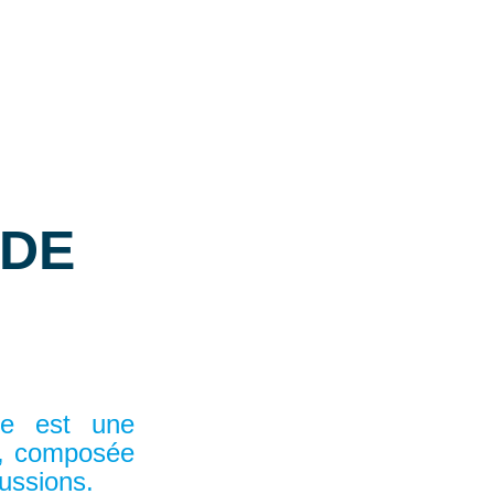
 DE
are est une
e, composée
cussions.