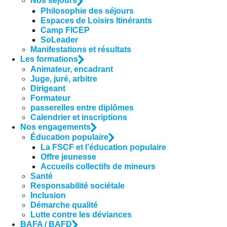
Nos séjours
Philosophie des séjours
Espaces de Loisirs Itinérants
Camp FICEP
SoLeader
Manifestations et résultats
Les formations
Animateur, encadrant
Juge, juré, arbitre
Dirigeant
Formateur
passerelles entre diplômes
Calendrier et inscriptions
Nos engagements
Éducation populaire
La FSCF et l’éducation populaire
Offre jeunesse
Accueils collectifs de mineurs
Santé
Responsabilité sociétale
Inclusion
Démarche qualité
Lutte contre les déviances
BAFA / BAFD