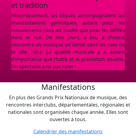
et tradition
qua
Historiquement, les cliques accompagnaient les
À l
manifestations gymniques, autant pour les
esse
mouvements dans les stades que pour les défilés
à to
dans la rue. De nos jours, a lieu à chaque
dépa
rencontre de musique un défilé dans les rues de
d’ex
la ville hôte. La qualité musicale y a autant
rema
d’importance que l’habit et la prestation visuelle.
enca
Un spectacle à ne pas rater !
cert
pres
Manifestations
En plus des Grands Prix Nationaux de musique, des
rencontres interclubs, départementales, régionales et
nationales sont organisées chaque année. Elles sont
ouvertes à tous.
Calendrier des manifestations