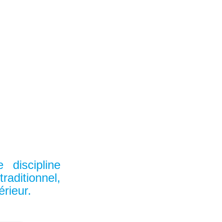
 discipline
ditionnel,
érieur.