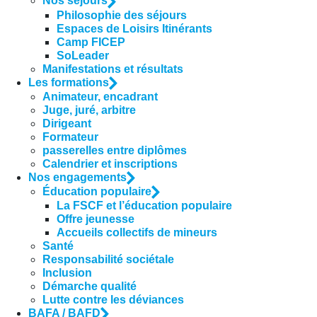
Nos séjours
Philosophie des séjours
Espaces de Loisirs Itinérants
Camp FICEP
SoLeader
Manifestations et résultats
Les formations
Animateur, encadrant
Juge, juré, arbitre
Dirigeant
Formateur
passerelles entre diplômes
Calendrier et inscriptions
Nos engagements
Éducation populaire
La FSCF et l’éducation populaire
Offre jeunesse
Accueils collectifs de mineurs
Santé
Responsabilité sociétale
Inclusion
Démarche qualité
Lutte contre les déviances
BAFA / BAFD